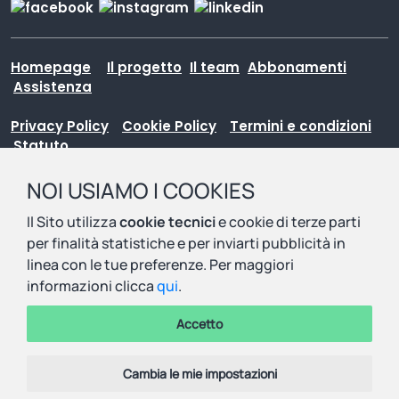
Homepage
Il progetto
Il team
Abbonamenti
Assistenza
Privacy Policy
Cookie Policy
Termini e condizioni
Statuto
© Copyright SIRIUS GAME S.R.L. SOCIETA’ BENEFIT - P.iva e c.
NOI USIAMO I COOKIES
fisc. 04861720235 - R.E.A. VR- 451909 - Reg.Imp.VR
Il Sito utilizza
cookie tecnici
e cookie di terze parti
04861720235- Cap. Soc. € 10.000,00
per finalità statistiche e per inviarti pubblicità in
linea con le tue preferenze. Per maggiori
informazioni clicca
qui
.
Accetto
Sei un docente?
CONTATTACI
Contattaci e porta il progetto
Cambia le mie impostazioni
nella tua scuola.